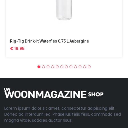
Rig-Tig Drink-It Waterfles 0,75 L Aubergine
€ 16.95
Lorem ipsum dolor sit amet, consectetur adipiscing elit.
Donec ac interdum leo. Phasellus felis felis, commodo sed
magna vitae, sodales auctor risus.