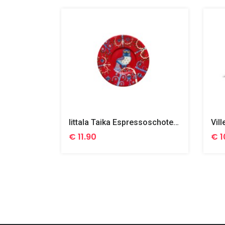
Iittala Taika Espressoschotel 11 Cm
€ 11.90
€ 1