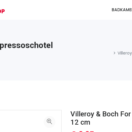
BADKAME
spressoschotel
Viller
Villeroy & Boch Fo
12 cm