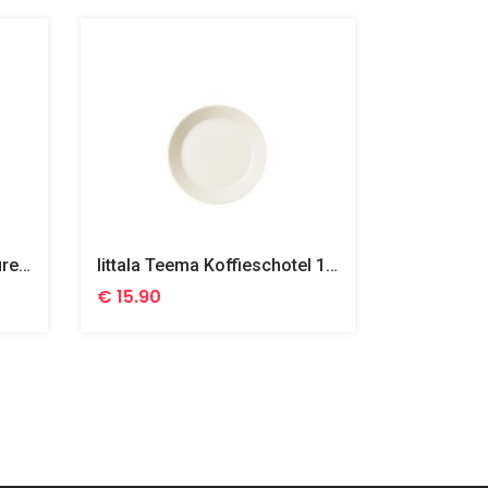
Villeroy & Boch Manufacture Gris Koffieschotel Porselein 16 Cm
Iittala Teema Koffieschotel 15 Cm Wit
€ 15.90
€ 11.00