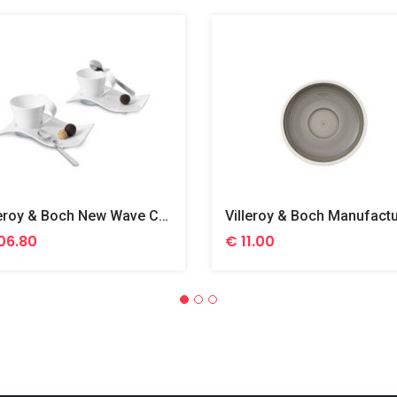
Villeroy & Boch New Wave Caffè Cappuccinoset 6-Delig
06.80
€ 11.00