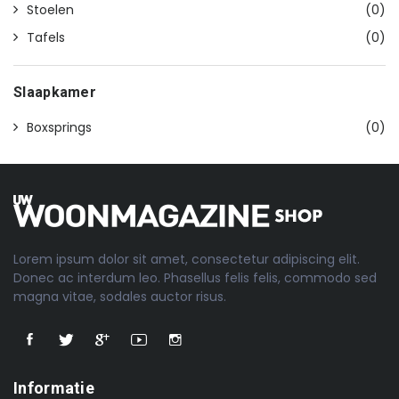
Stoelen
(0)
Tafels
(0)
Slaapkamer
Boxsprings
(0)
Lorem ipsum dolor sit amet, consectetur adipiscing elit.
Donec ac interdum leo. Phasellus felis felis, commodo sed
magna vitae, sodales auctor risus.
Informatie