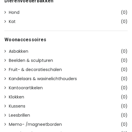
Dierenvoederbakken
Hond
(0)
Kat
(0)
Woonaccessoires
Asbakken
(0)
Beelden & sculpturen
(0)
Fruit- & decoratieschalen
(0)
Kandelaars & waxinelichthouders
(0)
Kantoorartikelen
(0)
Klokken
(0)
Kussens
(0)
Leesbrillen
(0)
Memo- /magneetborden
(0)