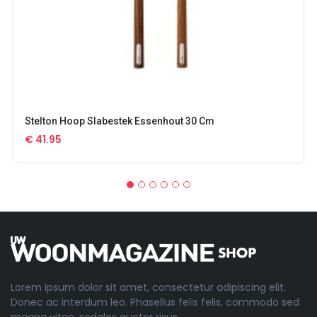
Stelton Hoop Slabestek Essenhout 30 Cm
€ 41.95
Lorem ipsum dolor sit amet, consectetur adipiscing elit.
Donec ac interdum leo. Phasellus felis felis, commodo sed
magna vitae, sodales auctor risus.