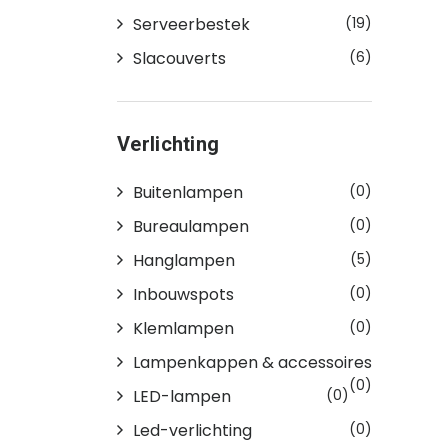
Serveerbestek
(19)
Slacouverts
(6)
Verlichting
Buitenlampen
(0)
Bureaulampen
(0)
Hanglampen
(5)
Inbouwspots
(0)
Klemlampen
(0)
Lampenkappen & accessoires
(0)
LED-lampen
(0)
Led-verlichting
(0)