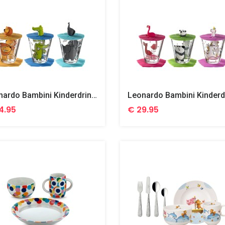
Leonardo Bambini Kinderdrinkset Olifant, Leeuw En Krokodil, 9 Delig
4.95
€ 29.95