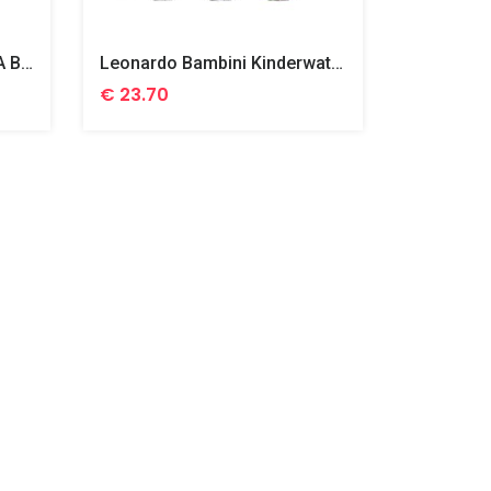
Villeroy & Boch Happy As A Bear Kinderservies Premium Porselein,7-Delig
Leonardo Bambini Kinderwaterglas Met Print 0,22 L, Per 6
€ 23.70