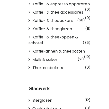
Koffie- & espresso apparaten
(0)
Koffie- & thee accessoires
(0)
Koffie- & theebekers
(60)
Koffie- & theeglazen
(11)
Koffie- & theekoppen &
schotel
(86)
Koffiekannen & theepotten
(19)
Melk & suiker
(21)
Thermosbekers
(0)
Glaswerk
Bierglazen
(12)
Cocktailglazen
(0)