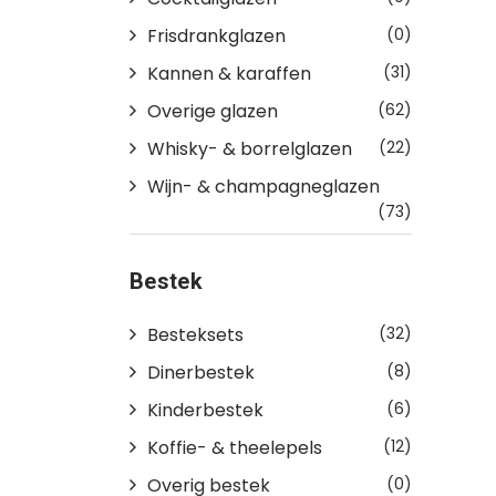
Frisdrankglazen
(0)
Kannen & karaffen
(31)
Overige glazen
(62)
Whisky- & borrelglazen
(22)
Wijn- & champagneglazen
(73)
Bestek
Besteksets
(32)
Dinerbestek
(8)
Kinderbestek
(6)
Koffie- & theelepels
(12)
Overig bestek
(0)