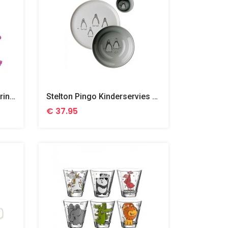
Leonardo Bambini Kinderdrinkset Unicorn, Panda En Flamingo, 9 Delig
Stelton Pingo Kinderservies 3 Delig
€ 37.95