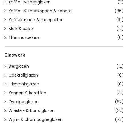
Koffie- & theeglazen
(11)
Koffie- & theekoppen & schotel
(86)
Koffiekannen & theepotten
(19)
Melk & suiker
(21)
Thermosbekers
(0)
Glaswerk
Bierglazen
(12)
Cocktailglazen
(0)
Frisdrankglazen
(0)
Kannen & karaffen
(31)
Overige glazen
(62)
Whisky- & borrelglazen
(22)
Wijn- & champagneglazen
(73)